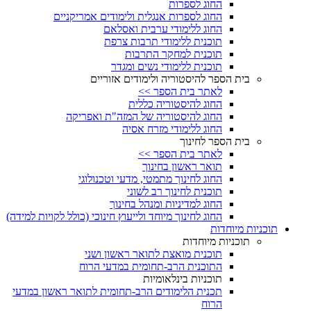
החוג לספרות
החוג לספרות אנגלית ולימודים אמריקניים
החוג ללימודי ערבית ואסלאם
תוכנית ללימודי תרבות צרפת
תוכנית למחקר התרבות
תוכנית ללימודי נשים ומגדר
בית הספר להיסטוריה ולימודים אזוריים
לאתר בית הספר >>
החוג להיסטוריה כללית
החוג להיסטוריה של המזה"ת ואפריקה
החוג ללימודי מזרח אסיה
בית הספר לחינוך
לאתר בית הספר >>
תואר ראשון בחינוך
החוג לחינוך מתמטי, מדעי וטכנולוגי
תוכנית לחינוך רב לשוני
החוג למדיניות ומנהל בחינוך
החוג לחינוך מיוחד ולייעוץ חינוכי (כולל לקויות למידה)
תוכניות מיוחדות
תוכניות מיוחדות
תוכנית מואצת לתואר ראשון ושני
התוכנית הרב-תחומית במדעי הרוח
תוכניות בינלאומיות
תכנית הלימודים הרב-תחומית לתואר ראשון במדעי
הרוח