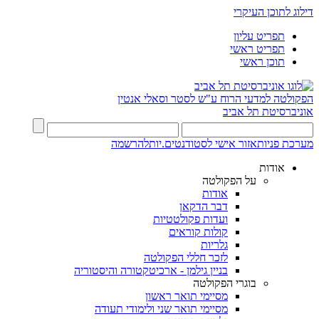
דילוג לתוכן העיקרי
תפריט עליון
תפריט ראשי
תוכן ראשי
הפקולטה למדעי הרוח
ע"ש לסטר וסאלי אנטין
אוניברסיטת תל אביב
מערכת פניות
אזור אישי לסטודנטים.יות
להרשמה
אודות
על הפקולטה
אודות
דבר הדקאן
ועדות פקולטטיות
קולות קוראים
גלריות
לזכר חללי הפקולטה
בניין גילמן - ארכיטקטורה והיסטוריה
בוגרי הפקולטה
מסיימי תואר ראשון
מסיימי תואר שני ולימודי תעודה