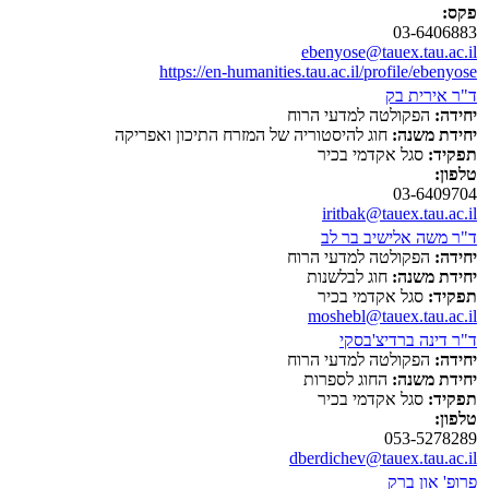
פקס:
03-6406883
ebenyose@tauex.tau.ac.il
https://en-humanities.tau.ac.il/profile/ebenyose
ד"ר אירית בק
יחידה:
הפקולטה למדעי הרוח
יחידת משנה:
חוג להיסטוריה של המזרח התיכון ואפריקה
תפקיד:
סגל אקדמי בכיר
טלפון:
03-6409704
iritbak@tauex.tau.ac.il
ד"ר משה אלישיב בר לב
יחידה:
הפקולטה למדעי הרוח
יחידת משנה:
חוג לבלשנות
תפקיד:
סגל אקדמי בכיר
moshebl@tauex.tau.ac.il
ד"ר דינה ברדיצ'בסקי
יחידה:
הפקולטה למדעי הרוח
יחידת משנה:
החוג לספרות
תפקיד:
סגל אקדמי בכיר
טלפון:
053-5278289
dberdichev@tauex.tau.ac.il
פרופ' און ברק