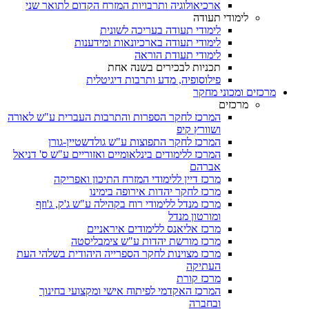
ארכיאולוגיה ותרבויות המזרח הקדום לתואר שני
לימודי תעודה
לימודי תעודה בעריכה לשונית
לימודי תעודה בארכיונאות ומידענות
לימודי תעודת הוראה
תכניות לבכירים בשנה אחת
פילוסופיה, מדע ותרבות דיגיטלית
מרכזים ומכוני מחקר
מרכזים
המרכז לחקר הספרות והתרבות העברית ע"ש לאורה
ושוורץ קיפ
המרכז לחקר התפוצות ע"ש גולדשטיין-גורן
המרכז ללימודים בינלאומיים ואזוריים ע"ש ס' דניאל
אברהם
מרכז דיין ללימודי המזרח התיכון ואפריקה
מרכז לחקר יהדות אירופה בימינו
מרכז מנדל ללימודי רוח בקהילה ע"ש ג'ק, ג'וזף
ומורטון מנדל
מרכז אליאנס ללימודים איראניים
מרכז מורשת יהדות ע"ש צימבליסטה
מרכז מצוינות לחקר הספרייה היהודית בשלהי העת
העתיקה
מרכז קורת
המרכז האקדמי לפיתוח אישי ומקצועי בחינוך
ובחברה