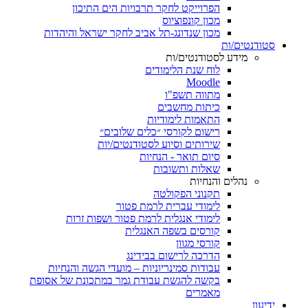
הפרוייקט לחקר תרבויות הים התיכון
מכון קונפוציוס
מכון שנדונג-תל אביב לחקר ישראל והיהדות
סטודנטים/ות
מידע לסטודנטים/ות
לוח שנת הלימודים
Moodle
מתווה תשפ"ו
כיתות מחשבים
התאמות לימודיות
רישום לקורסי ״כלים שלובים״
שירותים וסיוע לסטודנטים/יות
סיום תואר - הנחיות
שאלות ותשובות
נהלים והנחיות
תקנוני הפקולטה
לימודי עברית לרמת פטור
לימודי אנגלית לרמת פטור ושפות זרות
קורסים בשפה האנגלית
קורסי מגוון
הדרכה לרישום בבידינג
עבודות סמינריוניות – מועדי הגשה והנחיות
בקשה להגשת עבודת גמר במתכונת של אסופת
מאמרים
ידיעון