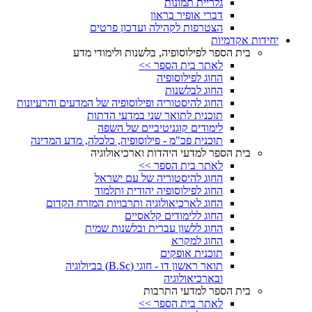
גלריית תמונות
דברי אופיר בראון
הצטרפות לקהילה ועדכון פרטים
יחידות אקדמיות
בית הספר לפילוסופיה, בלשנות ולימודי מדע
לאתר בית הספר >>
החוג לפילוסופיה
החוג לבלשנות
החוג להיסטוריה ופילוסופיה של המדעים והרעיונות
תוכנית לתואר שני במדעי הדתות
לימודים קוגניטיביים של השפה
תוכנית פכ"מ - פילוסופיה, כלכלה, מדע המדינה
בית הספר למדעי היהדות וארכיאולוגיה
לאתר בית הספר >>
החוג להיסטוריה של עם ישראל
החוג לפילוסופיה יהודית ותלמוד
החוג לארכיאולוגיה ותרבויות המזרח הקדום
החוג ללימודים קלאסיים
החוג ללשון עברית ובלשנות שמית
החוג למקרא
תוכנית אופקים
תואר ראשון דו - חוגי (B.Sc) בביולוגיה
ובארכיאולוגיה
בית הספר למדעי התרבות
לאתר בית הספר >>