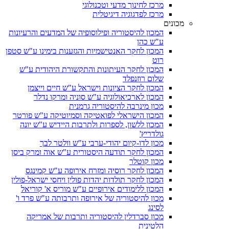
מרכז לחינוך מדעי וטכנולוגי
מרכז לפדגוגיה דיגיטלית
מכונים
המכון להיסטוריה ופילוסופיה של המדעים והרעיונות
ע"ש כהן
המכון לחקר האנטישמיות והגזענות בימינו ע"ש סטפן
רוט
המכון לחקר העיתונות והתקשורת היהודית ע"ש
שלום רוזנפלד
המכון לחקר הציונות וישראל ע"ש חיים וייצמן
המכון לארכיאולוגיה ע"ש סוניה ומרקו נדלר
מכון מינרבה להיסטוריה גרמנית
המכון הישראלי לפואטיקה וסמיוטיקה ע"ש פורטר
המכון ללשון, לספרות ולתרבות היידיש ע"ש יונה
גולדריץ'
מכון לדו-קיום יהודי-ערבי ע"ש וולטר לבך
המכון לחקר תודעה היסטורית ע"ש אוה ומרק ביסן
מכון קוטלר
המכון לחקר רוסיה ומזרח אירופה ע"ש קמינגס
המכון לחקר תולדות יהדות פולין ויחסי ישראל-פולין
המכון ללימודים אירופיים ע"ש מוריס א' קוריאל
מכון להיסטוריה של אירופה ותרבותה ע"ש פרד ו'
לסינג
מכון סברדלין להיסטוריה ותרבות של אמריקה
הלטינית