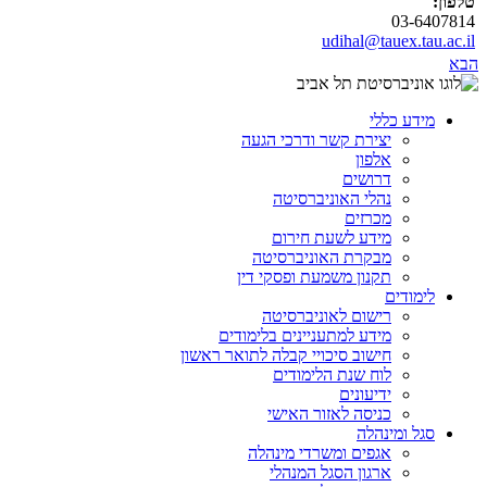
טלפון:
03-6407814
udihal@tauex.tau.ac.il
הבא
מידע כללי
יצירת קשר ודרכי הגעה
אלפון
דרושים
נהלי האוניברסיטה
מכרזים
מידע לשעת חירום
מבקרת האוניברסיטה
תקנון משמעת ופסקי דין
לימודים
רישום לאוניברסיטה
מידע למתעניינים בלימודים
חישוב סיכויי קבלה לתואר ראשון
לוח שנת הלימודים
ידיעונים
כניסה לאזור האישי
סגל ומינהלה
אגפים ומשרדי מינהלה
ארגון הסגל המנהלי