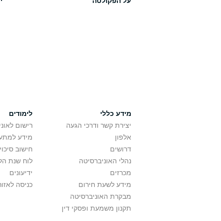
על הפקולטה
י
מידע כללי
לימודים
יצירת קשר ודרכי הגעה
רישום לאונ
אלפון
מידע למתענ
דרושים
חישוב סיכוי
נהלי האוניברסיטה
לוח שנת הל
מכרזים
ידיעונים
מידע לשעת חירום
כניסה לאזור
מבקרת האוניברסיטה
תקנון משמעת ופסקי דין