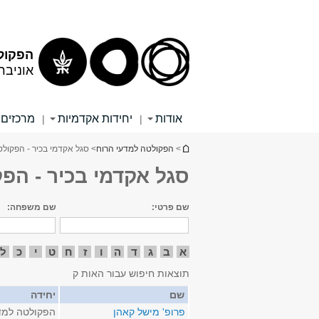
תוכן
תפריט
עליון
ראשי
הפקול
אוניבר
אודות
יחידות אקדמיות
מרכזים 
|
|
הינך נמצא כאן
>
הפקולטה למדעי הרוח
> סגל אקדמי בכיר - הפקול
סגל אקדמי בכיר - הפ
שם פרטי:
שם משפחה:
א
ב
ג
ד
ה
ו
ז
ח
ט
י
כ
ל
תוצאות חיפוש עבור האות ק
שם
יחידה
פרופ' מישל קאהן
הפקולטה למד