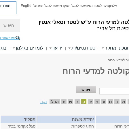
מערכת פ
אלפון
שער לסטודנטים
שער לסגל האקדמי
שער לסגל המנהלי
English
חיפוש
טה למדעי הרוח
ע"ש לסטר וסאלי אנטין
סיטת תל אביב
חיפוש באתר ז
ומכוני מחקר
סטודנטים/ות
ידיעון
לומדים בגילמן
בוגר
|
|
|
|
טה למדעי הרוח
קולטה למדעי הרוח
מ
נ
ס
ע
פ
צ
ק
ר
ש
ת
הכל
נקה
יחידת משנה
תפקיד
עי הרוח
החוג לספרות
סגל אקדמי בכיר