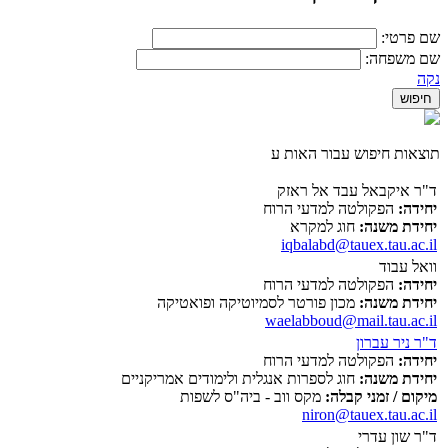
שם פרטי:
שם משפחה:
נקה
תוצאות חיפוש עבור האות ע
ד"ר איקבאל עבד אל ראזק
יחידה:
הפקולטה למדעי הרוח
יחידת משנה:
חוג למקרא
iqbalabd@tauex.tau.ac.il
וואל עבוד
יחידה:
הפקולטה למדעי הרוח
יחידת משנה:
מכון פורטר לסמיוטיקה ופואטיקה
waelabboud@mail.tau.ac.il
ד"ר ניר עברון
יחידה:
הפקולטה למדעי הרוח
יחידת משנה:
חוג לספרות אנגלית ולימודים אמריקניים
מיקום / זמני קבלה:
מקס ווב - ביה"ס לשפות
niron@tauex.tau.ac.il
ד"ר שון עדרי