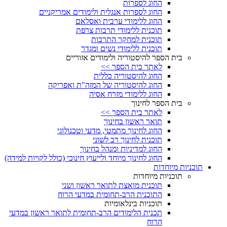
החוג לספרות
החוג לספרות אנגלית ולימודים אמריקניים
החוג ללימודי ערבית ואסלאם
תוכנית ללימודי תרבות צרפת
תוכנית למחקר התרבות
תוכנית ללימודי נשים ומגדר
בית הספר להיסטוריה ולימודים אזוריים
לאתר בית הספר >>
החוג להיסטוריה כללית
החוג להיסטוריה של המזה"ת ואפריקה
החוג ללימודי מזרח אסיה
בית הספר לחינוך
לאתר בית הספר >>
תואר ראשון בחינוך
החוג לחינוך מתמטי, מדעי וטכנולוגי
תוכנית לחינוך רב לשוני
החוג למדיניות ומנהל בחינוך
החוג לחינוך מיוחד ולייעוץ חינוכי (כולל לקויות למידה)
תוכניות מיוחדות
תוכניות מיוחדות
תוכנית מואצת לתואר ראשון ושני
התוכנית הרב-תחומית במדעי הרוח
תוכניות בינלאומיות
תכנית הלימודים הרב-תחומית לתואר ראשון במדעי
הרוח