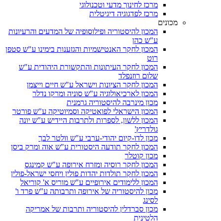
מרכז לחינוך מדעי וטכנולוגי
מרכז לפדגוגיה דיגיטלית
מכונים
המכון להיסטוריה ופילוסופיה של המדעים והרעיונות
ע"ש כהן
המכון לחקר האנטישמיות והגזענות בימינו ע"ש סטפן
רוט
המכון לחקר העיתונות והתקשורת היהודית ע"ש
שלום רוזנפלד
המכון לחקר הציונות וישראל ע"ש חיים וייצמן
המכון לארכיאולוגיה ע"ש סוניה ומרקו נדלר
מכון מינרבה להיסטוריה גרמנית
המכון הישראלי לפואטיקה וסמיוטיקה ע"ש פורטר
המכון ללשון, לספרות ולתרבות היידיש ע"ש יונה
גולדריץ'
מכון לדו-קיום יהודי-ערבי ע"ש וולטר לבך
המכון לחקר תודעה היסטורית ע"ש אוה ומרק ביסן
מכון קוטלר
המכון לחקר רוסיה ומזרח אירופה ע"ש קמינגס
המכון לחקר תולדות יהדות פולין ויחסי ישראל-פולין
המכון ללימודים אירופיים ע"ש מוריס א' קוריאל
מכון להיסטוריה של אירופה ותרבותה ע"ש פרד ו'
לסינג
מכון סברדלין להיסטוריה ותרבות של אמריקה
הלטינית