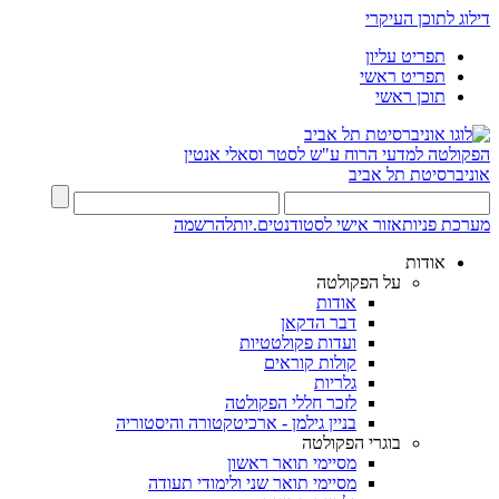
דילוג לתוכן העיקרי
תפריט עליון
תפריט ראשי
תוכן ראשי
הפקולטה למדעי הרוח
ע"ש לסטר וסאלי אנטין
אוניברסיטת תל אביב
מערכת פניות
אזור אישי לסטודנטים.יות
להרשמה
אודות
על הפקולטה
אודות
דבר הדקאן
ועדות פקולטטיות
קולות קוראים
גלריות
לזכר חללי הפקולטה
בניין גילמן - ארכיטקטורה והיסטוריה
בוגרי הפקולטה
מסיימי תואר ראשון
מסיימי תואר שני ולימודי תעודה