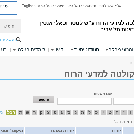
מערכת פ
אלפון
שער לסטודנטים
שער לסגל האקדמי
שער לסגל המנהלי
English
חיפוש
טה למדעי הרוח
ע"ש לסטר וסאלי אנטין
סיטת תל אביב
חיפוש באתר ז
ומכוני מחקר
סטודנטים/ות
ידיעון
לומדים בגילמן
בוגר
|
|
|
|
וח
קולטה למדעי הרוח
שם משפחה:
ו
ז
ח
ט
י
כ
ל
מ
נ
ס
ע
פ
צ
ק
ר
ש
ת
הכל
נק
 האות הכל
יחידה
יחידת משנה
מיקום / זמני