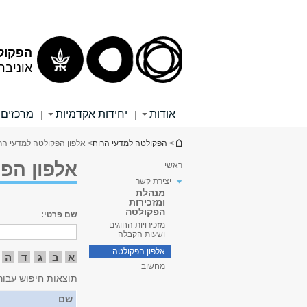
תוכן
תפריט
עליון
ראשי
הפקול
אוניבר
אודות
יחידות אקדמיות
מרכזים 
|
|
הינך נמצא כאן
>
הפקולטה למדעי הרוח
> אלפון הפקולטה למדעי הר
אלפון הפ
ראשי
יצירת קשר
מנהלת
ומזכירות
הפקולטה
שם פרטי:
מזכירויות החוגים
ושעות הקבלה
אלפון הפקולטה
א
ב
ג
ד
ה
מחשוב
תוצאות חיפוש עבור
שם