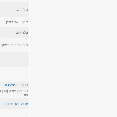
גילי רובין
אילן יואב רובין
בלה רובין
ד"ר אריק רודניצקי
פרופ' דניאל רוה
ד"ר קרן שרה [קרן רו
רוז
פרופ' אורית רוזין