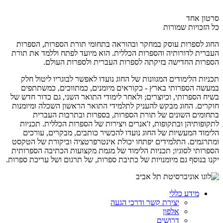
סרטון אחד
כל הזכויות שמורות
החוג לספרות עוסק במחקר ובהוראה בתחומי תורת הספרות, הספרות
העברית לדורותיה והספרות הכללית. הוא מיועד לפתח וללמד את תורת
הספרות החדישה בזיקתה לספרות העברית ולספרות העולם.
תכניות הלימודים המגוונות של החוג נועדו לאפשר לבוגריו ליטול חלק
במעשה הספרותי בארץ - כקוראים מיומנים, כמתווכים, כמשתתפים
בשיח הספרותי, וכיוצרים; ולאחר לימודי התואר השני, גם כדור חדש של
חוקרים. החוג מבקש להעניק לתלמידי התואר הראשון השכלה ומיומנות
בתחומים השונים של תורת הספרות, בספרות ובתרבות העברית
לתקופותיהן ובתקופות, ז'אנרים ויצירות של הספרות הכללית. תכניות
הלימוד המעשיות של החוג נועדו להכשיר כותבים, מבקרים, עורכים
ומתרגמים. התלמידים יפתחו יכולת אינטרפרטציה וביקורת של הטקסט
הספרותי לסוגיו; תכניות הלימוד של מגמת מקצועות הכתיבה הספרותית
יקנו בנוסף גם מיומנויות של כתיבת ספרות, של תרגום ושל עריכת ספרות.
מידע כללי
יצירת קשר ודרכי הגעה
אלפון
דרושים