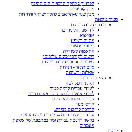
הפרוייקט לחקר תרבויות הים התיכון
מכון קונפוציוס
מכון שנדונג-תל אביב לחקר ישראל והיהדות
סטודנטים/ות
מידע לסטודנטים/ות
לוח שנת הלימודים
Moodle
מתווה תשפ"ו
כיתות מחשבים
התאמות לימודיות
רישום לקורסי ״כלים שלובים״
שירותים וסיוע לסטודנטים/יות
סיום תואר - הנחיות
שאלות ותשובות
נהלים והנחיות
תקנוני הפקולטה
לימודי עברית לרמת פטור
לימודי אנגלית לרמת פטור ושפות זרות
קורסים בשפה האנגלית
קורסי מגוון
הדרכה לרישום בבידינג
עבודות סמינריוניות – מועדי הגשה והנחיות
בקשה להגשת עבודת גמר במתכונת של אסופת
מאמרים
ידיעון