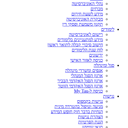
נהלי האוניברסיטה
מכרזים
מידע לשעת חירום
מבקרת האוניברסיטה
תקנון משמעת ופסקי דין
לימודים
רישום לאוניברסיטה
מידע למתעניינים בלימודים
חישוב סיכויי קבלה לתואר ראשון
לוח שנת הלימודים
ידיעונים
כניסה לאזור האישי
סגל ומינהלה
אגפים ומשרדי מינהלה
ארגון הסגל המנהלי
ארגון הסגל האקדמי הבכיר
ארגון הסגל האקדמי הזוטר
כניסה ל-My Tau
נגישות
נגישות בקמפוס
מניעה וטיפול בהטרדה מינית
הנחיות בדבר חוק חופש המידע
הצהרת נגישות
הגנת הפרטיות
תנאי שימוש