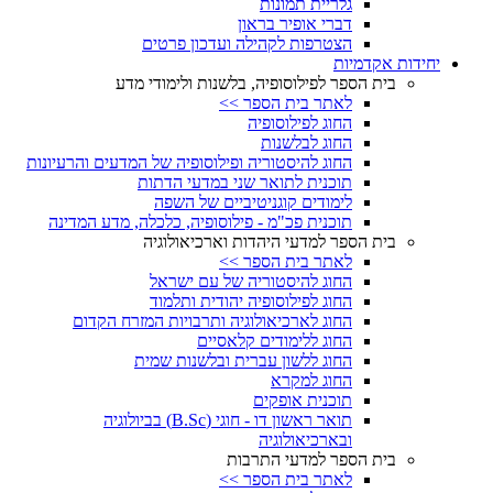
גלריית תמונות
דברי אופיר בראון
הצטרפות לקהילה ועדכון פרטים
יחידות אקדמיות
בית הספר לפילוסופיה, בלשנות ולימודי מדע
לאתר בית הספר >>
החוג לפילוסופיה
החוג לבלשנות
החוג להיסטוריה ופילוסופיה של המדעים והרעיונות
תוכנית לתואר שני במדעי הדתות
לימודים קוגניטיביים של השפה
תוכנית פכ"מ - פילוסופיה, כלכלה, מדע המדינה
בית הספר למדעי היהדות וארכיאולוגיה
לאתר בית הספר >>
החוג להיסטוריה של עם ישראל
החוג לפילוסופיה יהודית ותלמוד
החוג לארכיאולוגיה ותרבויות המזרח הקדום
החוג ללימודים קלאסיים
החוג ללשון עברית ובלשנות שמית
החוג למקרא
תוכנית אופקים
תואר ראשון דו - חוגי (B.Sc) בביולוגיה
ובארכיאולוגיה
בית הספר למדעי התרבות
לאתר בית הספר >>