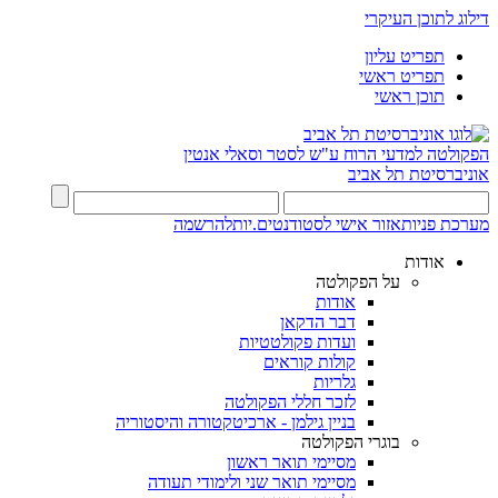
דילוג לתוכן העיקרי
תפריט עליון
תפריט ראשי
תוכן ראשי
הפקולטה למדעי הרוח
ע"ש לסטר וסאלי אנטין
אוניברסיטת תל אביב
מערכת פניות
אזור אישי לסטודנטים.יות
להרשמה
אודות
על הפקולטה
אודות
דבר הדקאן
ועדות פקולטטיות
קולות קוראים
גלריות
לזכר חללי הפקולטה
בניין גילמן - ארכיטקטורה והיסטוריה
בוגרי הפקולטה
מסיימי תואר ראשון
מסיימי תואר שני ולימודי תעודה