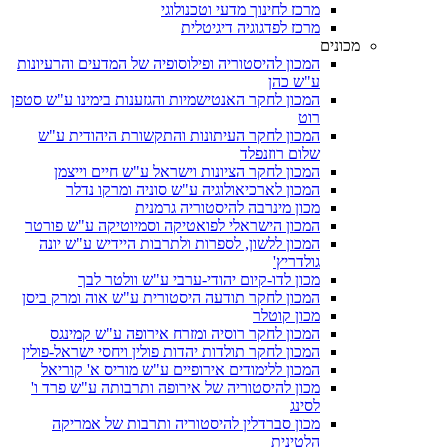
מרכז לחינוך מדעי וטכנולוגי
מרכז לפדגוגיה דיגיטלית
מכונים
המכון להיסטוריה ופילוסופיה של המדעים והרעיונות
ע"ש כהן
המכון לחקר האנטישמיות והגזענות בימינו ע"ש סטפן
רוט
המכון לחקר העיתונות והתקשורת היהודית ע"ש
שלום רוזנפלד
המכון לחקר הציונות וישראל ע"ש חיים וייצמן
המכון לארכיאולוגיה ע"ש סוניה ומרקו נדלר
מכון מינרבה להיסטוריה גרמנית
המכון הישראלי לפואטיקה וסמיוטיקה ע"ש פורטר
המכון ללשון, לספרות ולתרבות היידיש ע"ש יונה
גולדריץ'
מכון לדו-קיום יהודי-ערבי ע"ש וולטר לבך
המכון לחקר תודעה היסטורית ע"ש אוה ומרק ביסן
מכון קוטלר
המכון לחקר רוסיה ומזרח אירופה ע"ש קמינגס
המכון לחקר תולדות יהדות פולין ויחסי ישראל-פולין
המכון ללימודים אירופיים ע"ש מוריס א' קוריאל
מכון להיסטוריה של אירופה ותרבותה ע"ש פרד ו'
לסינג
מכון סברדלין להיסטוריה ותרבות של אמריקה
הלטינית