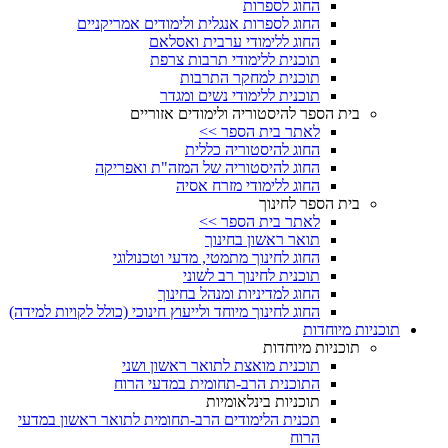
החוג לספרות
החוג לספרות אנגלית ולימודים אמריקניים
החוג ללימודי ערבית ואסלאם
תוכנית ללימודי תרבות צרפת
תוכנית למחקר התרבות
תוכנית ללימודי נשים ומגדר
בית הספר להיסטוריה ולימודים אזוריים
לאתר בית הספר >>
החוג להיסטוריה כללית
החוג להיסטוריה של המזה"ת ואפריקה
החוג ללימודי מזרח אסיה
בית הספר לחינוך
לאתר בית הספר >>
תואר ראשון בחינוך
החוג לחינוך מתמטי, מדעי וטכנולוגי
תוכנית לחינוך רב לשוני
החוג למדיניות ומנהל בחינוך
החוג לחינוך מיוחד ולייעוץ חינוכי (כולל לקויות למידה)
תוכניות מיוחדות
תוכניות מיוחדות
תוכנית מואצת לתואר ראשון ושני
התוכנית הרב-תחומית במדעי הרוח
תוכניות בינלאומיות
תכנית הלימודים הרב-תחומית לתואר ראשון במדעי
הרוח