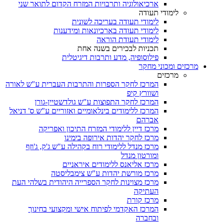
ארכיאולוגיה ותרבויות המזרח הקדום לתואר שני
לימודי תעודה
לימודי תעודה בעריכה לשונית
לימודי תעודה בארכיונאות ומידענות
לימודי תעודת הוראה
תכניות לבכירים בשנה אחת
פילוסופיה, מדע ותרבות דיגיטלית
מרכזים ומכוני מחקר
מרכזים
המרכז לחקר הספרות והתרבות העברית ע"ש לאורה
ושוורץ קיפ
המרכז לחקר התפוצות ע"ש גולדשטיין-גורן
המרכז ללימודים בינלאומיים ואזוריים ע"ש ס' דניאל
אברהם
מרכז דיין ללימודי המזרח התיכון ואפריקה
מרכז לחקר יהדות אירופה בימינו
מרכז מנדל ללימודי רוח בקהילה ע"ש ג'ק, ג'וזף
ומורטון מנדל
מרכז אליאנס ללימודים איראניים
מרכז מורשת יהדות ע"ש צימבליסטה
מרכז מצוינות לחקר הספרייה היהודית בשלהי העת
העתיקה
מרכז קורת
המרכז האקדמי לפיתוח אישי ומקצועי בחינוך
ובחברה