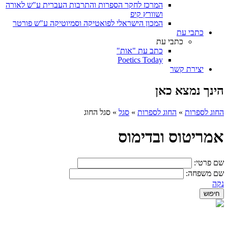
המרכז לחקר הספרות והתרבות העברית ע"ש לאורה
ושוורץ קיפ
המכון הישראלי לפואטיקה וסמיוטיקה ע"ש פורטר
כתבי עת
כתבי עת
כתב עת "אות"
Poetics Today
יצירת קשר
הינך נמצא כאן
החוג לספרות
»
החוג לספרות
»
סגל
»
סגל החוג
אמריטוס ובדימוס
שם פרטי:
שם משפחה:
נקה