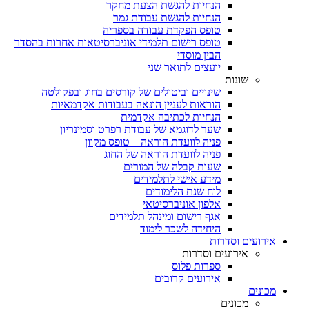
הנחיות להגשת הצעת מחקר
הנחיות להגשת עבודת גמר
טופס הפקדת עבודה בספריה
טופס רישום תלמידי אוניברסיטאות אחרות בהסדר
הבין מוסדי
יועצים לתואר שני
שונות
שינויים וביטולים של קורסים בחוג ובפקולטה
הוראות לעניין הונאה בעבודות אקדמאיות
הנחיות לכתיבה אקדמית
שער לדוגמא של עבודת רפרט וסמינריון
פניה לוועדת הוראה – טופס מקוון
פניה לוועדת הוראה של החוג
שעות קבלה של המורים
מידע אישי לתלמידים
לוח שנת הלימודים
אלפון אוניברסיטאי
אגף רישום ומינהל תלמידים
היחידה לשכר לימוד
אירועים וסדרות
אירועים וסדרות
ספרות פלוס
אירועים קרובים
מכונים
מכונים