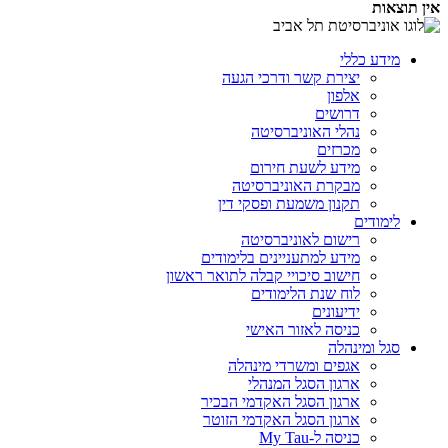
אין תוצאות
מידע כללי
יצירת קשר ודרכי הגעה
אלפון
דרושים
נהלי האוניברסיטה
מכרזים
מידע לשעת חירום
מבקרת האוניברסיטה
תקנון משמעת ופסקי דין
לימודים
רישום לאוניברסיטה
מידע למתעניינים בלימודים
חישוב סיכויי קבלה לתואר ראשון
לוח שנת הלימודים
ידיעונים
כניסה לאזור האישי
סגל ומינהלה
אגפים ומשרדי מינהלה
ארגון הסגל המנהלי
ארגון הסגל האקדמי הבכיר
ארגון הסגל האקדמי הזוטר
כניסה ל-My Tau