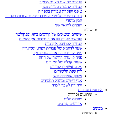
הנחיות להגשת הצעת מחקר
הנחיות להגשת עבודת גמר
טופס הפקדת עבודה בספריה
טופס רישום תלמידי אוניברסיטאות אחרות בהסדר
הבין מוסדי
יועצים לתואר שני
שונות
שינויים וביטולים של קורסים בחוג ובפקולטה
הוראות לעניין הונאה בעבודות אקדמאיות
הנחיות לכתיבה אקדמית
שער לדוגמא של עבודת רפרט וסמינריון
פניה לוועדת הוראה – טופס מקוון
פניה לוועדת הוראה של החוג
שעות קבלה של המורים
מידע אישי לתלמידים
לוח שנת הלימודים
אלפון אוניברסיטאי
אגף רישום ומינהל תלמידים
היחידה לשכר לימוד
אירועים וסדרות
אירועים וסדרות
ספרות פלוס
אירועים קרובים
מכונים
מכונים