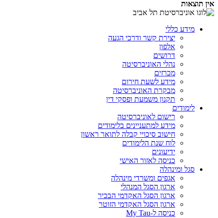
אין תוצאות
מידע כללי
יצירת קשר ודרכי הגעה
אלפון
דרושים
נהלי האוניברסיטה
מכרזים
מידע לשעת חירום
מבקרת האוניברסיטה
תקנון משמעת ופסקי דין
לימודים
רישום לאוניברסיטה
מידע למתעניינים בלימודים
חישוב סיכויי קבלה לתואר ראשון
לוח שנת הלימודים
ידיעונים
כניסה לאזור האישי
סגל ומינהלה
אגפים ומשרדי מינהלה
ארגון הסגל המנהלי
ארגון הסגל האקדמי הבכיר
ארגון הסגל האקדמי הזוטר
כניסה ל-My Tau