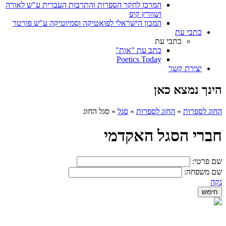
המרכז לחקר הספרות והתרבות העברית ע"ש לאורה
ושוורץ קיפ
המכון הישראלי לפואטיקה וסמיוטיקה ע"ש פורטר
כתבי עת
כתבי עת
כתב עת "אות"
Poetics Today
יצירת קשר
הינך נמצא כאן
החוג לספרות
»
החוג לספרות
»
סגל
»
סגל החוג
חברי הסגל האקדמי
שם פרטי:
שם משפחה:
נקה