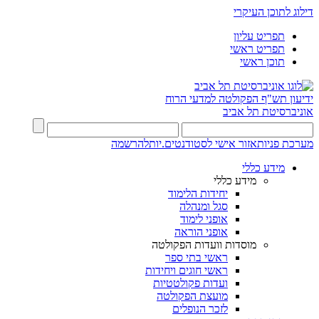
דילוג לתוכן העיקרי
תפריט עליון
תפריט ראשי
תוכן ראשי
ידיעון תש"ף
הפקולטה למדעי הרוח
אוניברסיטת תל אביב
מערכת פניות
אזור אישי לסטודנטים.יות
להרשמה
מידע כללי
מידע כללי
יחידות הלימוד
סגל ומנהלה
אופני לימוד
אופני הוראה
מוסדות וועדות הפקולטה
ראשי בתי ספר
ראשי חוגים ויחידות
ועדות פקולטטיות
מועצת הפקולטה
לזכר הנופלים