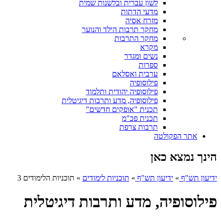
לשון עברית ובלשנות שמית
מדעי הדתות
מזרח אסיה
מחקר תרבות הילד והנוער
מחקר התרבות
מקרא
נשים ומגדר
ספרות
ערבית ואסלאם
פילוסופיה
פילוסופיה יהודית ותלמוד
פילוסופיה, מדע ותרבות דיגיטלית
תכנית "אופקים חדשים"
תכנית פכ"מ
תרבות צרפת
אתר הפקולטה
הינך נמצא כאן
ידיעון תש"ף
»
ידיעון תש"ף
»
תוכניות לימודים
»
תוכניות הלימודים 3
פילוסופיה, מדע ותרבות דיגיטלית