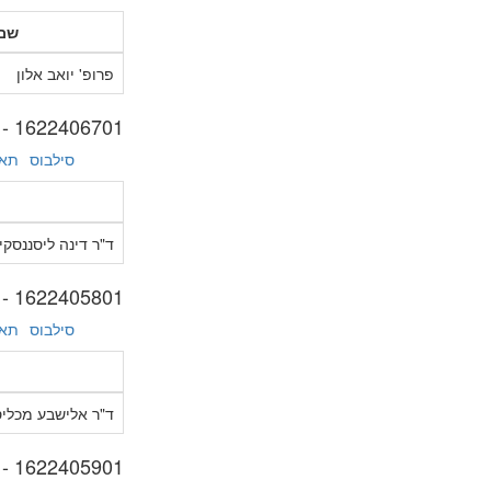
שם
פרופ' יואב אלון
1622406701 - אסלאם רדיקלי ומתון
סילבוס
תאר
ד"ר דינה ליסננסקי
1622405801 - העולם השיעי: דת, פוליטיקה וגיאו-אסטרטגיה
סילבוס
תאר
ד"ר אלישבע מכלי
1622405901 - הסכסוך הישראלי-ערבי