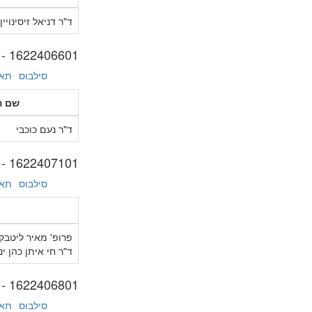
ד"ר דניאל זיסינויין
1622406601 - ארה"ב במזה"ת מאז 1945
סילבוס
תאר
שם ה
ד"ר נעם כוכבי
1622407101 - סדנת המזה"ת - ב'
סילבוס
תאר
פרופ' מאיר ליטבק
ד"ר חי איתן כהן ינ
1622406801 - מזרחה מכאן: ירדן, עיראק וסוריה בעת החדשה
סילבוס
תאר