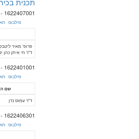
תכנית בכיר
1622407001 - סדנת המזה"ת -א'
סילבוס
תאר
פרופ' מאיר ליטבק
ד"ר חי איתן כהן ינ
1622401001 - כלכלה פוליטית במזה"ת: היבטים בינתחומיים
סילבוס
תאר
שם ה
ד"ר עמוס נדן
1622406301 - מדינות המגרב - לאומיות וקולוניאליזם
סילבוס
תאר