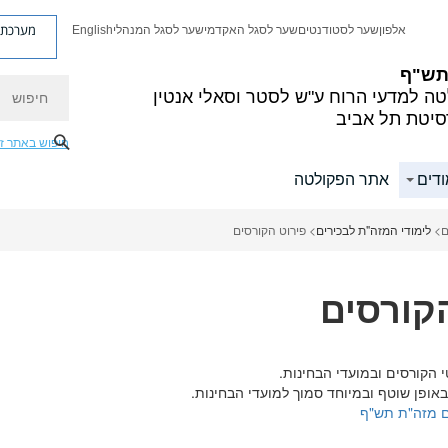
מערכת פ
אלפון
שער לסטודנטים
שער לסגל האקדמי
שער לסגל המנהלי
English
 תש"ף
חיפוש
ה למדעי הרוח
ע"ש לסטר וסאלי אנטין
סיטת תל אביב
חיפוש באתר ז
ודים
אתר הפקולטה
ם
>
לימודי המזה"ת לבכירים
> פירוט הקורסים
קורסים
י הקורסים ובמועדי הבחינות.
אופן שוטף ובמיוחד סמוך למועדי הבחינות.
ם מזה"ת תש"ף