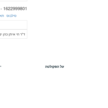
1622999801 - בחינת גמר
סילבוס
תאר
ד"ר חי איתן כהן ינ
על הפקולטה
י