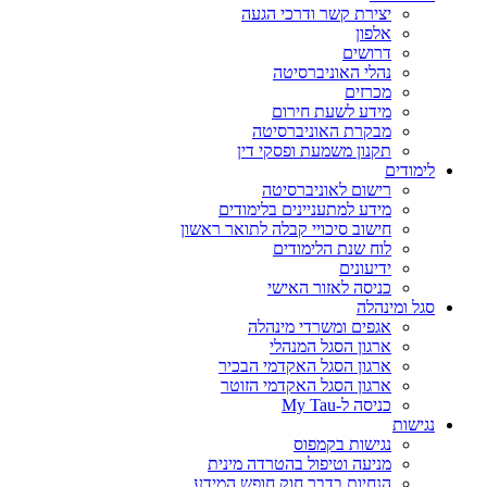
יצירת קשר ודרכי הגעה
אלפון
דרושים
נהלי האוניברסיטה
מכרזים
מידע לשעת חירום
מבקרת האוניברסיטה
תקנון משמעת ופסקי דין
לימודים
רישום לאוניברסיטה
מידע למתעניינים בלימודים
חישוב סיכויי קבלה לתואר ראשון
לוח שנת הלימודים
ידיעונים
כניסה לאזור האישי
סגל ומינהלה
אגפים ומשרדי מינהלה
ארגון הסגל המנהלי
ארגון הסגל האקדמי הבכיר
ארגון הסגל האקדמי הזוטר
כניסה ל-My Tau
נגישות
נגישות בקמפוס
מניעה וטיפול בהטרדה מינית
הנחיות בדבר חוק חופש המידע