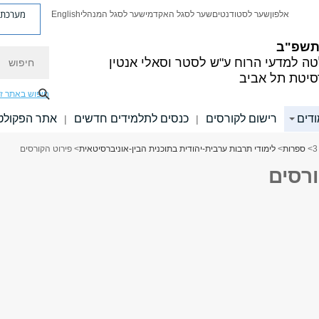
מערכת פ
אלפון
שער לסטודנטים
שער לסגל האקדמי
שער לסגל המנהלי
English
 תשפ"ב
חיפוש
ה למדעי הרוח
ע"ש לסטר וסאלי אנטין
סיטת תל אביב
חיפוש באתר ז
ודים
רישום לקורסים
כנסים לתלמידים חדשים
אתר הפקולט
|
|
>
ספרות
>
לימודי תרבות ערבית-יהודית בתוכנית הבין-אוניברסיטאית
> פירוט הקורסים
ורסים