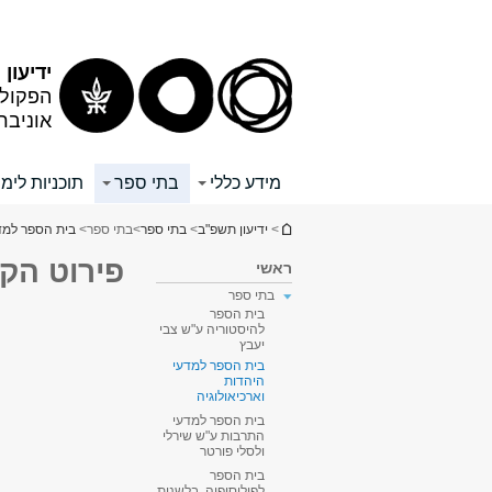
תוכן
תפריט
עליון
ראשי
ידיעון
הפקולט
אוניבר
מידע כללי
בתי ספר
תוכניות לימו
הינך נמצא כאן
>
ידיעון תשפ"ב
>
בתי ספר
>
בתי ספר
>
בית הספר למדע
פירוט הק
ראשי
בתי ספר
בית הספר
להיסטוריה ע"ש צבי
יעבץ
בית הספר למדעי
היהדות
וארכיאולוגיה
בית הספר למדעי
התרבות ע"ש שירלי
ולסלי פורטר
בית הספר
לפילוסופיה, בלשנות