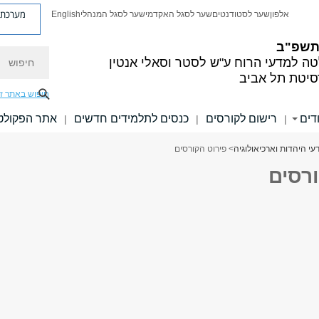
מערכת פ
אלפון
שער לסטודנטים
שער לסגל האקדמי
שער לסגל המנהלי
English
 תשפ"ב
חיפוש
ה למדעי הרוח
ע"ש לסטר וסאלי אנטין
סיטת תל אביב
חיפוש באתר ז
דים
רישום לקורסים
כנסים לתלמידים חדשים
אתר הפקולט
|
|
|
י היהדות וארכיאולוגיה
> פירוט הקורסים
ורסים