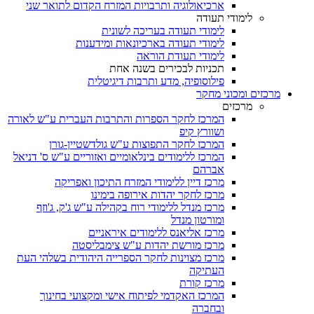
ארכיאולוגיה ותרבויות המזרח הקדום לתואר שני
לימודי תעודה
לימודי תעודה בעריכה לשונית
לימודי תעודה בארכיונאות ומידענות
לימודי תעודת הוראה
תכניות לבכירים בשנה אחת
פילוסופיה, מדע ותרבות דיגיטלית
מרכזים ומכוני מחקר
מרכזים
המרכז לחקר הספרות והתרבות העברית ע"ש לאורה
ושוורץ קיפ
המרכז לחקר התפוצות ע"ש גולדשטיין-גורן
המרכז ללימודים בינלאומיים ואזוריים ע"ש ס' דניאל
אברהם
מרכז דיין ללימודי המזרח התיכון ואפריקה
מרכז לחקר יהדות אירופה בימינו
מרכז מנדל ללימודי רוח בקהילה ע"ש ג'ק, ג'וזף
ומורטון מנדל
מרכז אליאנס ללימודים איראניים
מרכז מורשת יהדות ע"ש צימבליסטה
מרכז מצוינות לחקר הספרייה היהודית בשלהי העת
העתיקה
מרכז קורת
המרכז האקדמי לפיתוח אישי ומקצועי בחינוך
ובחברה