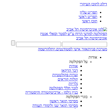
דילוג לתוכן העיקרי
תפריט עליון
תפריט ראשי
תוכן ראשי
הפקולטה למדעי הרוח
ע"ש לסטר וסאלי אנטין
אוניברסיטת תל אביב
מערכת פניות
אזור אישי לסטודנטים.יות
להרשמה
אודות
על הפקולטה
אודות
דבר הדקאן
ועדות פקולטטיות
קולות קוראים
גלריות
לזכר חללי הפקולטה
בניין גילמן - ארכיטקטורה והיסטוריה
בוגרי הפקולטה
מסיימי תואר ראשון
מסיימי תואר שני ולימודי תעודה