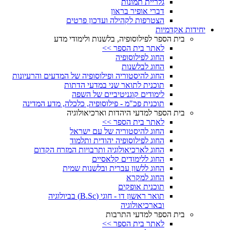
גלריית תמונות
דברי אופיר בראון
הצטרפות לקהילה ועדכון פרטים
יחידות אקדמיות
בית הספר לפילוסופיה, בלשנות ולימודי מדע
לאתר בית הספר >>
החוג לפילוסופיה
החוג לבלשנות
החוג להיסטוריה ופילוסופיה של המדעים והרעיונות
תוכנית לתואר שני במדעי הדתות
לימודים קוגניטיביים של השפה
תוכנית פכ"מ - פילוסופיה, כלכלה, מדע המדינה
בית הספר למדעי היהדות וארכיאולוגיה
לאתר בית הספר >>
החוג להיסטוריה של עם ישראל
החוג לפילוסופיה יהודית ותלמוד
החוג לארכיאולוגיה ותרבויות המזרח הקדום
החוג ללימודים קלאסיים
החוג ללשון עברית ובלשנות שמית
החוג למקרא
תוכנית אופקים
תואר ראשון דו - חוגי (B.Sc) בביולוגיה
ובארכיאולוגיה
בית הספר למדעי התרבות
לאתר בית הספר >>