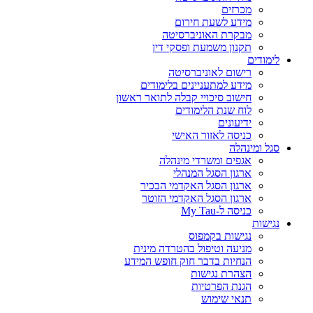
מכרזים
מידע לשעת חירום
מבקרת האוניברסיטה
תקנון משמעת ופסקי דין
לימודים
רישום לאוניברסיטה
מידע למתעניינים בלימודים
חישוב סיכויי קבלה לתואר ראשון
לוח שנת הלימודים
ידיעונים
כניסה לאזור האישי
סגל ומינהלה
אגפים ומשרדי מינהלה
ארגון הסגל המנהלי
ארגון הסגל האקדמי הבכיר
ארגון הסגל האקדמי הזוטר
כניסה ל-My Tau
נגישות
נגישות בקמפוס
מניעה וטיפול בהטרדה מינית
הנחיות בדבר חוק חופש המידע
הצהרת נגישות
הגנת הפרטיות
תנאי שימוש