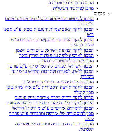
מרכז לחינוך מדעי וטכנולוגי
מרכז לפדגוגיה דיגיטלית
מכונים
המכון להיסטוריה ופילוסופיה של המדעים והרעיונות
ע"ש כהן
המכון לחקר האנטישמיות והגזענות בימינו ע"ש סטפן
רוט
המכון לחקר העיתונות והתקשורת היהודית ע"ש
שלום רוזנפלד
המכון לחקר הציונות וישראל ע"ש חיים וייצמן
המכון לארכיאולוגיה ע"ש סוניה ומרקו נדלר
מכון מינרבה להיסטוריה גרמנית
המכון הישראלי לפואטיקה וסמיוטיקה ע"ש פורטר
המכון ללשון, לספרות ולתרבות היידיש ע"ש יונה
גולדריץ'
מכון לדו-קיום יהודי-ערבי ע"ש וולטר לבך
המכון לחקר תודעה היסטורית ע"ש אוה ומרק ביסן
מכון קוטלר
המכון לחקר רוסיה ומזרח אירופה ע"ש קמינגס
המכון לחקר תולדות יהדות פולין ויחסי ישראל-פולין
המכון ללימודים אירופיים ע"ש מוריס א' קוריאל
מכון להיסטוריה של אירופה ותרבותה ע"ש פרד ו'
לסינג
מכון סברדלין להיסטוריה ותרבות של אמריקה
הלטינית