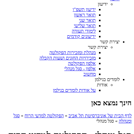
ידיעון
ידיעון תשפ"ו
תואר ראשון
תואר שני
תואר שלישי
לימודי תעודה
ידיעונים קודמים
יצירת קשר
יצירת קשר
מנהלת ומזכירות הפקולטה
מזכירויות החוגים ושעות הקבלה
אלפון הפקולטה
אלפון - סגל מנהלי
מחשוב
לומדים בגילמן
אודות
על אודות לומדים בגילמן
הינך נמצא כאן
לדף הבית של אוניברסיטת תל אביב
»
הפקולטה למדעי הרוח
»
סגל
ומנהלה
»
סגל מנהלי