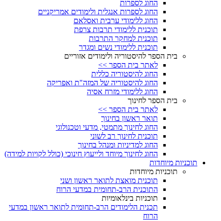
החוג לספרות
החוג לספרות אנגלית ולימודים אמריקניים
החוג ללימודי ערבית ואסלאם
תוכנית ללימודי תרבות צרפת
תוכנית למחקר התרבות
תוכנית ללימודי נשים ומגדר
בית הספר להיסטוריה ולימודים אזוריים
לאתר בית הספר >>
החוג להיסטוריה כללית
החוג להיסטוריה של המזה"ת ואפריקה
החוג ללימודי מזרח אסיה
בית הספר לחינוך
לאתר בית הספר >>
תואר ראשון בחינוך
החוג לחינוך מתמטי, מדעי וטכנולוגי
תוכנית לחינוך רב לשוני
החוג למדיניות ומנהל בחינוך
החוג לחינוך מיוחד ולייעוץ חינוכי (כולל לקויות למידה)
תוכניות מיוחדות
תוכניות מיוחדות
תוכנית מואצת לתואר ראשון ושני
התוכנית הרב-תחומית במדעי הרוח
תוכניות בינלאומיות
תכנית הלימודים הרב-תחומית לתואר ראשון במדעי
הרוח