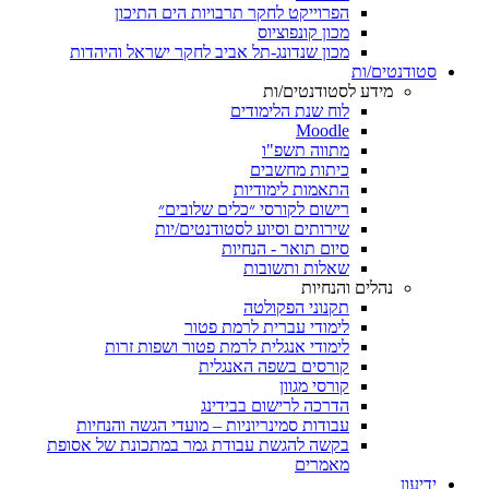
הפרוייקט לחקר תרבויות הים התיכון
מכון קונפוציוס
מכון שנדונג-תל אביב לחקר ישראל והיהדות
סטודנטים/ות
מידע לסטודנטים/ות
לוח שנת הלימודים
Moodle
מתווה תשפ"ו
כיתות מחשבים
התאמות לימודיות
רישום לקורסי ״כלים שלובים״
שירותים וסיוע לסטודנטים/יות
סיום תואר - הנחיות
שאלות ותשובות
נהלים והנחיות
תקנוני הפקולטה
לימודי עברית לרמת פטור
לימודי אנגלית לרמת פטור ושפות זרות
קורסים בשפה האנגלית
קורסי מגוון
הדרכה לרישום בבידינג
עבודות סמינריוניות – מועדי הגשה והנחיות
בקשה להגשת עבודת גמר במתכונת של אסופת
מאמרים
ידיעון