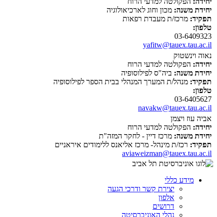
יחידה:
הפקולטה למדעי הרוח
יחידת משנה:
מכון וחוג לארכיאולוגיה
תפקיד:
מרכז/ת מעבדת רפאות
טלפון:
03-6409323
yafitw@tauex.tau.ac.il
נאוה וינשטוק
יחידה:
הפקולטה למדעי הרוח
יחידת משנה:
ביה"ס לפילוסופיה
תפקיד:
מנהל/ת המערך המנהלי בבית הספר לפילוסופיה
טלפון:
03-6405627
navakw@tauex.tau.ac.il
אביה עוז ויצמן
יחידה:
הפקולטה למדעי הרוח
יחידת משנה:
מרכז דיין - לחקר המזה"ת
תפקיד:
רכז/ת מינהל- מרכז אליאנס ללימודים איראניים
aviaweizman@tauex.tau.ac.il
מידע כללי
יצירת קשר ודרכי הגעה
אלפון
דרושים
נהלי האוניברסיטה