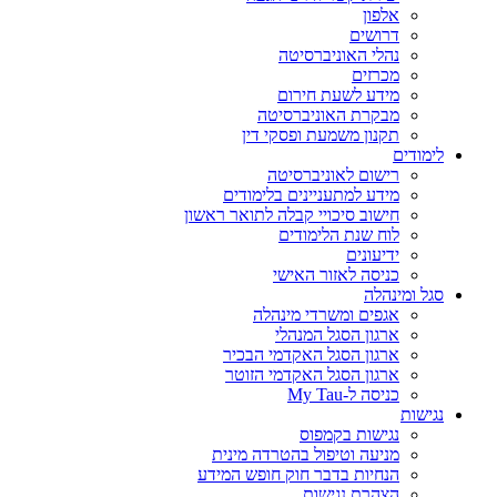
אלפון
דרושים
נהלי האוניברסיטה
מכרזים
מידע לשעת חירום
מבקרת האוניברסיטה
תקנון משמעת ופסקי דין
לימודים
רישום לאוניברסיטה
מידע למתעניינים בלימודים
חישוב סיכויי קבלה לתואר ראשון
לוח שנת הלימודים
ידיעונים
כניסה לאזור האישי
סגל ומינהלה
אגפים ומשרדי מינהלה
ארגון הסגל המנהלי
ארגון הסגל האקדמי הבכיר
ארגון הסגל האקדמי הזוטר
כניסה ל-My Tau
נגישות
נגישות בקמפוס
מניעה וטיפול בהטרדה מינית
הנחיות בדבר חוק חופש המידע
הצהרת נגישות