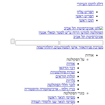
דילוג לתוכן העיקרי
תפריט עליון
תפריט ראשי
תוכן ראשי
הפקולטה למדעי הרוח
ע"ש לסטר וסאלי אנטין
אוניברסיטת תל אביב
מערכת פניות
אזור אישי לסטודנטים.יות
להרשמה
אודות
על הפקולטה
אודות
דבר הדקאן
ועדות פקולטטיות
קולות קוראים
גלריות
לזכר חללי הפקולטה
בניין גילמן - ארכיטקטורה והיסטוריה
בוגרי הפקולטה
מסיימי תואר ראשון
מסיימי תואר שני ולימודי תעודה