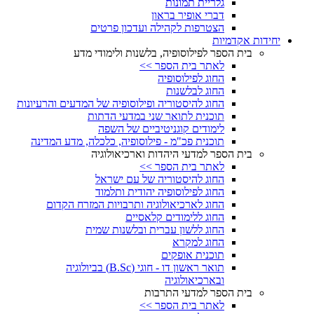
גלריית תמונות
דברי אופיר בראון
הצטרפות לקהילה ועדכון פרטים
יחידות אקדמיות
בית הספר לפילוסופיה, בלשנות ולימודי מדע
לאתר בית הספר >>
החוג לפילוסופיה
החוג לבלשנות
החוג להיסטוריה ופילוסופיה של המדעים והרעיונות
תוכנית לתואר שני במדעי הדתות
לימודים קוגניטיביים של השפה
תוכנית פכ"מ - פילוסופיה, כלכלה, מדע המדינה
בית הספר למדעי היהדות וארכיאולוגיה
לאתר בית הספר >>
החוג להיסטוריה של עם ישראל
החוג לפילוסופיה יהודית ותלמוד
החוג לארכיאולוגיה ותרבויות המזרח הקדום
החוג ללימודים קלאסיים
החוג ללשון עברית ובלשנות שמית
החוג למקרא
תוכנית אופקים
תואר ראשון דו - חוגי (B.Sc) בביולוגיה
ובארכיאולוגיה
בית הספר למדעי התרבות
לאתר בית הספר >>