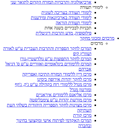
ארכיאולוגיה ותרבויות המזרח הקדום לתואר שני
לימודי תעודה
לימודי תעודה בעריכה לשונית
לימודי תעודה בארכיונאות ומידענות
לימודי תעודת הוראה
תכניות לבכירים בשנה אחת
פילוסופיה, מדע ותרבות דיגיטלית
מרכזים ומכוני מחקר
מרכזים
המרכז לחקר הספרות והתרבות העברית ע"ש לאורה
ושוורץ קיפ
המרכז לחקר התפוצות ע"ש גולדשטיין-גורן
המרכז ללימודים בינלאומיים ואזוריים ע"ש ס' דניאל
אברהם
מרכז דיין ללימודי המזרח התיכון ואפריקה
מרכז לחקר יהדות אירופה בימינו
מרכז מנדל ללימודי רוח בקהילה ע"ש ג'ק, ג'וזף
ומורטון מנדל
מרכז אליאנס ללימודים איראניים
מרכז מורשת יהדות ע"ש צימבליסטה
מרכז מצוינות לחקר הספרייה היהודית בשלהי העת
העתיקה
מרכז קורת
המרכז האקדמי לפיתוח אישי ומקצועי בחינוך
ובחברה