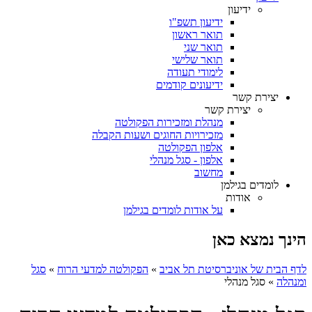
ידיעון
ידיעון תשפ"ו
תואר ראשון
תואר שני
תואר שלישי
לימודי תעודה
ידיעונים קודמים
יצירת קשר
יצירת קשר
מנהלת ומזכירות הפקולטה
מזכירויות החוגים ושעות הקבלה
אלפון הפקולטה
אלפון - סגל מנהלי
מחשוב
לומדים בגילמן
אודות
על אודות לומדים בגילמן
הינך נמצא כאן
לדף הבית של אוניברסיטת תל אביב
»
הפקולטה למדעי הרוח
»
סגל
ומנהלה
»
סגל מנהלי