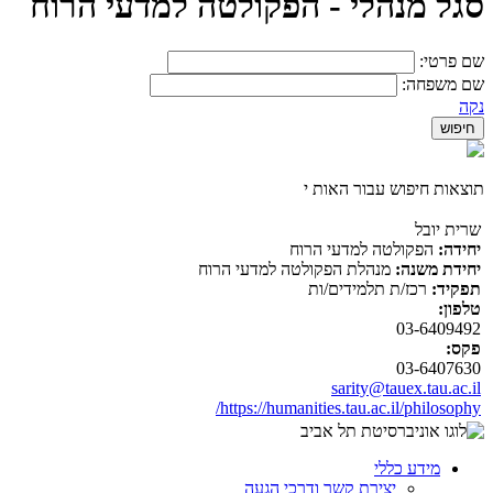
סגל מנהלי - הפקולטה למדעי הרוח
שם פרטי:
שם משפחה:
נקה
תוצאות חיפוש עבור האות י
שרית יובל
יחידה:
הפקולטה למדעי הרוח
יחידת משנה:
מנהלת הפקולטה למדעי הרוח
תפקיד:
רכז/ת תלמידים/ות
טלפון:
03-6409492
פקס:
03-6407630
sarity@tauex.tau.ac.il
https://humanities.tau.ac.il/philosophy/
מידע כללי
יצירת קשר ודרכי הגעה