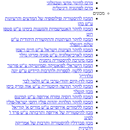
מרכז לחינוך מדעי וטכנולוגי
מרכז לפדגוגיה דיגיטלית
מכונים
המכון להיסטוריה ופילוסופיה של המדעים והרעיונות
ע"ש כהן
המכון לחקר האנטישמיות והגזענות בימינו ע"ש סטפן
רוט
המכון לחקר העיתונות והתקשורת היהודית ע"ש
שלום רוזנפלד
המכון לחקר הציונות וישראל ע"ש חיים וייצמן
המכון לארכיאולוגיה ע"ש סוניה ומרקו נדלר
מכון מינרבה להיסטוריה גרמנית
המכון הישראלי לפואטיקה וסמיוטיקה ע"ש פורטר
המכון ללשון, לספרות ולתרבות היידיש ע"ש יונה
גולדריץ'
מכון לדו-קיום יהודי-ערבי ע"ש וולטר לבך
המכון לחקר תודעה היסטורית ע"ש אוה ומרק ביסן
מכון קוטלר
המכון לחקר רוסיה ומזרח אירופה ע"ש קמינגס
המכון לחקר תולדות יהדות פולין ויחסי ישראל-פולין
המכון ללימודים אירופיים ע"ש מוריס א' קוריאל
מכון להיסטוריה של אירופה ותרבותה ע"ש פרד ו'
לסינג
מכון סברדלין להיסטוריה ותרבות של אמריקה
הלטינית