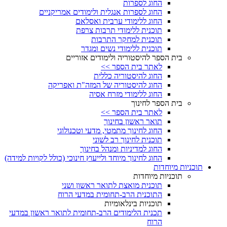
החוג לספרות
החוג לספרות אנגלית ולימודים אמריקניים
החוג ללימודי ערבית ואסלאם
תוכנית ללימודי תרבות צרפת
תוכנית למחקר התרבות
תוכנית ללימודי נשים ומגדר
בית הספר להיסטוריה ולימודים אזוריים
לאתר בית הספר >>
החוג להיסטוריה כללית
החוג להיסטוריה של המזה"ת ואפריקה
החוג ללימודי מזרח אסיה
בית הספר לחינוך
לאתר בית הספר >>
תואר ראשון בחינוך
החוג לחינוך מתמטי, מדעי וטכנולוגי
תוכנית לחינוך רב לשוני
החוג למדיניות ומנהל בחינוך
החוג לחינוך מיוחד ולייעוץ חינוכי (כולל לקויות למידה)
תוכניות מיוחדות
תוכניות מיוחדות
תוכנית מואצת לתואר ראשון ושני
התוכנית הרב-תחומית במדעי הרוח
תוכניות בינלאומיות
תכנית הלימודים הרב-תחומית לתואר ראשון במדעי
הרוח