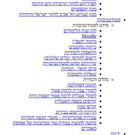
הפרוייקט לחקר תרבויות הים התיכון
מכון קונפוציוס
מכון שנדונג-תל אביב לחקר ישראל והיהדות
סטודנטים/ות
מידע לסטודנטים/ות
לוח שנת הלימודים
Moodle
מתווה תשפ"ו
כיתות מחשבים
התאמות לימודיות
רישום לקורסי ״כלים שלובים״
שירותים וסיוע לסטודנטים/יות
סיום תואר - הנחיות
שאלות ותשובות
נהלים והנחיות
תקנוני הפקולטה
לימודי עברית לרמת פטור
לימודי אנגלית לרמת פטור ושפות זרות
קורסים בשפה האנגלית
קורסי מגוון
הדרכה לרישום בבידינג
עבודות סמינריוניות – מועדי הגשה והנחיות
בקשה להגשת עבודת גמר במתכונת של אסופת
מאמרים
ידיעון