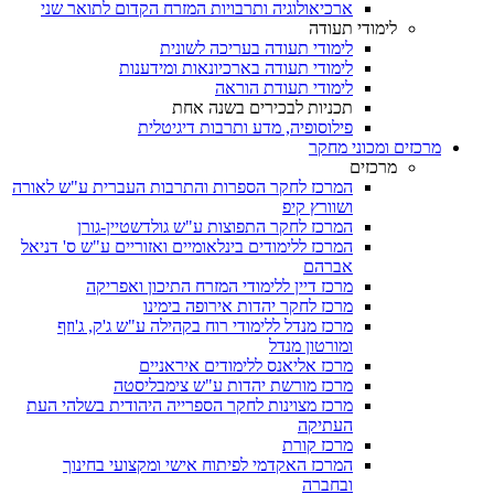
ארכיאולוגיה ותרבויות המזרח הקדום לתואר שני
לימודי תעודה
לימודי תעודה בעריכה לשונית
לימודי תעודה בארכיונאות ומידענות
לימודי תעודת הוראה
תכניות לבכירים בשנה אחת
פילוסופיה, מדע ותרבות דיגיטלית
מרכזים ומכוני מחקר
מרכזים
המרכז לחקר הספרות והתרבות העברית ע"ש לאורה
ושוורץ קיפ
המרכז לחקר התפוצות ע"ש גולדשטיין-גורן
המרכז ללימודים בינלאומיים ואזוריים ע"ש ס' דניאל
אברהם
מרכז דיין ללימודי המזרח התיכון ואפריקה
מרכז לחקר יהדות אירופה בימינו
מרכז מנדל ללימודי רוח בקהילה ע"ש ג'ק, ג'וזף
ומורטון מנדל
מרכז אליאנס ללימודים איראניים
מרכז מורשת יהדות ע"ש צימבליסטה
מרכז מצוינות לחקר הספרייה היהודית בשלהי העת
העתיקה
מרכז קורת
המרכז האקדמי לפיתוח אישי ומקצועי בחינוך
ובחברה