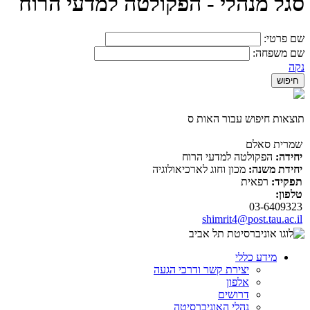
סגל מנהלי - הפקולטה למדעי הרוח
שם פרטי:
שם משפחה:
נקה
תוצאות חיפוש עבור האות ס
שמרית סאלם
יחידה:
הפקולטה למדעי הרוח
יחידת משנה:
מכון וחוג לארכיאולוגיה
תפקיד:
רפאית
טלפון:
03-6409323
shimrit4@post.tau.ac.il
מידע כללי
יצירת קשר ודרכי הגעה
אלפון
דרושים
נהלי האוניברסיטה