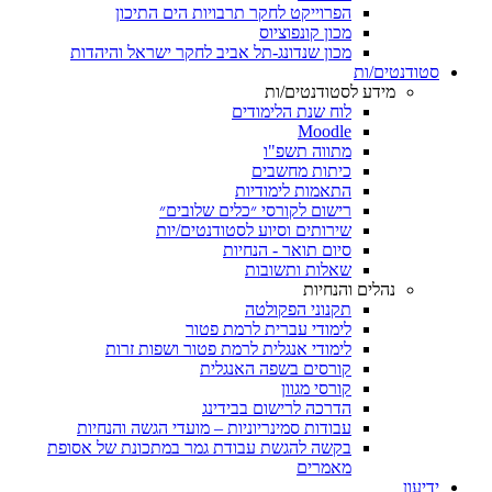
הפרוייקט לחקר תרבויות הים התיכון
מכון קונפוציוס
מכון שנדונג-תל אביב לחקר ישראל והיהדות
סטודנטים/ות
מידע לסטודנטים/ות
לוח שנת הלימודים
Moodle
מתווה תשפ"ו
כיתות מחשבים
התאמות לימודיות
רישום לקורסי ״כלים שלובים״
שירותים וסיוע לסטודנטים/יות
סיום תואר - הנחיות
שאלות ותשובות
נהלים והנחיות
תקנוני הפקולטה
לימודי עברית לרמת פטור
לימודי אנגלית לרמת פטור ושפות זרות
קורסים בשפה האנגלית
קורסי מגוון
הדרכה לרישום בבידינג
עבודות סמינריוניות – מועדי הגשה והנחיות
בקשה להגשת עבודת גמר במתכונת של אסופת
מאמרים
ידיעון