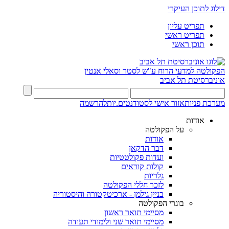
דילוג לתוכן העיקרי
תפריט עליון
תפריט ראשי
תוכן ראשי
הפקולטה למדעי הרוח
ע"ש לסטר וסאלי אנטין
אוניברסיטת תל אביב
מערכת פניות
אזור אישי לסטודנטים.יות
להרשמה
אודות
על הפקולטה
אודות
דבר הדקאן
ועדות פקולטטיות
קולות קוראים
גלריות
לזכר חללי הפקולטה
בניין גילמן - ארכיטקטורה והיסטוריה
בוגרי הפקולטה
מסיימי תואר ראשון
מסיימי תואר שני ולימודי תעודה