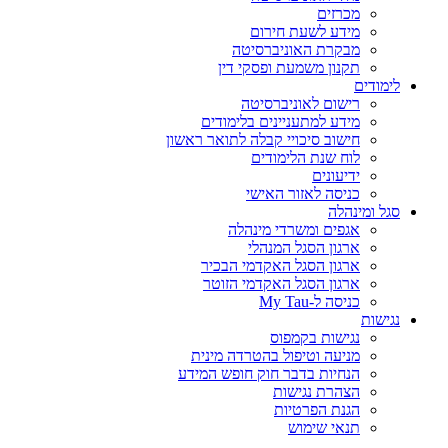
מכרזים
מידע לשעת חירום
מבקרת האוניברסיטה
תקנון משמעת ופסקי דין
לימודים
רישום לאוניברסיטה
מידע למתעניינים בלימודים
חישוב סיכויי קבלה לתואר ראשון
לוח שנת הלימודים
ידיעונים
כניסה לאזור האישי
סגל ומינהלה
אגפים ומשרדי מינהלה
ארגון הסגל המנהלי
ארגון הסגל האקדמי הבכיר
ארגון הסגל האקדמי הזוטר
כניסה ל-My Tau
נגישות
נגישות בקמפוס
מניעה וטיפול בהטרדה מינית
הנחיות בדבר חוק חופש המידע
הצהרת נגישות
הגנת הפרטיות
תנאי שימוש