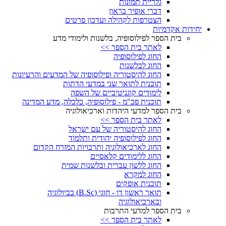
גלריית תמונות
דברי אופיר בראון
הצטרפות לקהילה ועדכון פרטים
יחידות אקדמיות
בית הספר לפילוסופיה, בלשנות ולימודי מדע
לאתר בית הספר >>
החוג לפילוסופיה
החוג לבלשנות
החוג להיסטוריה ופילוסופיה של המדעים והרעיונות
תוכנית לתואר שני במדעי הדתות
לימודים קוגניטיביים של השפה
תוכנית פכ"מ - פילוסופיה, כלכלה, מדע המדינה
בית הספר למדעי היהדות וארכיאולוגיה
לאתר בית הספר >>
החוג להיסטוריה של עם ישראל
החוג לפילוסופיה יהודית ותלמוד
החוג לארכיאולוגיה ותרבויות המזרח הקדום
החוג ללימודים קלאסיים
החוג ללשון עברית ובלשנות שמית
החוג למקרא
תוכנית אופקים
תואר ראשון דו - חוגי (B.Sc) בביולוגיה
ובארכיאולוגיה
בית הספר למדעי התרבות
לאתר בית הספר >>