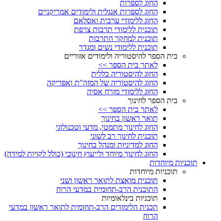
החוג לספרות
החוג לספרות אנגלית ולימודים אמריקניים
החוג ללימודי ערבית ואסלאם
תוכנית ללימודי תרבות צרפת
תוכנית למחקר התרבות
תוכנית ללימודי נשים ומגדר
בית הספר להיסטוריה ולימודים אזוריים
לאתר בית הספר >>
החוג להיסטוריה כללית
החוג להיסטוריה של המזה"ת ואפריקה
החוג ללימודי מזרח אסיה
בית הספר לחינוך
לאתר בית הספר >>
תואר ראשון בחינוך
החוג לחינוך מתמטי, מדעי וטכנולוגי
תוכנית לחינוך רב לשוני
החוג למדיניות ומנהל בחינוך
החוג לחינוך מיוחד ולייעוץ חינוכי (כולל לקויות למידה)
תוכניות מיוחדות
תוכניות מיוחדות
תוכנית מואצת לתואר ראשון ושני
התוכנית הרב-תחומית במדעי הרוח
תוכניות בינלאומיות
תכנית הלימודים הרב-תחומית לתואר ראשון במדעי
הרוח