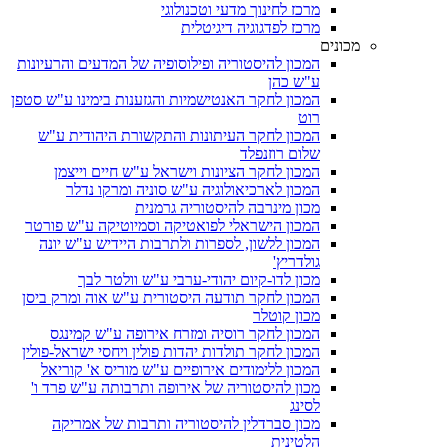
מרכז לחינוך מדעי וטכנולוגי
מרכז לפדגוגיה דיגיטלית
מכונים
המכון להיסטוריה ופילוסופיה של המדעים והרעיונות
ע"ש כהן
המכון לחקר האנטישמיות והגזענות בימינו ע"ש סטפן
רוט
המכון לחקר העיתונות והתקשורת היהודית ע"ש
שלום רוזנפלד
המכון לחקר הציונות וישראל ע"ש חיים וייצמן
המכון לארכיאולוגיה ע"ש סוניה ומרקו נדלר
מכון מינרבה להיסטוריה גרמנית
המכון הישראלי לפואטיקה וסמיוטיקה ע"ש פורטר
המכון ללשון, לספרות ולתרבות היידיש ע"ש יונה
גולדריץ'
מכון לדו-קיום יהודי-ערבי ע"ש וולטר לבך
המכון לחקר תודעה היסטורית ע"ש אוה ומרק ביסן
מכון קוטלר
המכון לחקר רוסיה ומזרח אירופה ע"ש קמינגס
המכון לחקר תולדות יהדות פולין ויחסי ישראל-פולין
המכון ללימודים אירופיים ע"ש מוריס א' קוריאל
מכון להיסטוריה של אירופה ותרבותה ע"ש פרד ו'
לסינג
מכון סברדלין להיסטוריה ותרבות של אמריקה
הלטינית