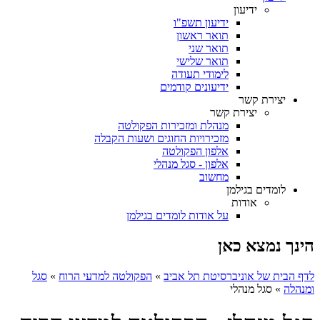
ידיעון
ידיעון תשפ"ו
תואר ראשון
תואר שני
תואר שלישי
לימודי תעודה
ידיעונים קודמים
יצירת קשר
יצירת קשר
מנהלת ומזכירות הפקולטה
מזכירויות החוגים ושעות הקבלה
אלפון הפקולטה
אלפון - סגל מנהלי
מחשוב
לומדים בגילמן
אודות
על אודות לומדים בגילמן
הינך נמצא כאן
לדף הבית של אוניברסיטת תל אביב
»
הפקולטה למדעי הרוח
»
סגל
ומנהלה
»
סגל מנהלי